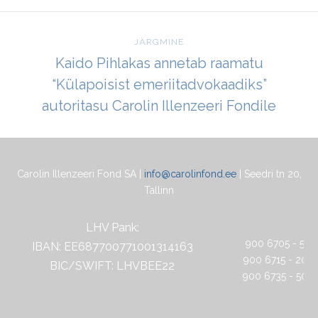
JÄRGMINE
Kaido Pihlakas annetab raamatu
“Külapoisist emeriitadvokaadiks”
autoritasu Carolin Illenzeeri Fondile
Carolin Illenzeeri Fond SA |
info@carolinfond.ee
| Seedri tn 20,
Tallinn
LHV Pank:
900 6705 - 5 eu
IBAN: EE687700771001314163
900 6715 - 20 e
BIC/SWIFT: LHVBEE22
900 6735 - 50 e