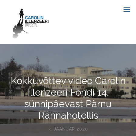
Kokkuvõttev video Carolin
Illenzeeri Fondi 14.
sünnipäevast Pärnu
Rannahotellis
3. JAANUAR 2020