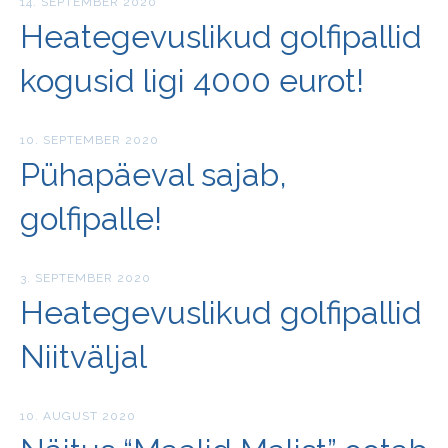
14. SEPTEMBER 2020
Heategevuslikud golfipallid
kogusid ligi 4000 eurot!
10. SEPTEMBER 2020
Pühapäeval sajab,
golfipalle!
3. SEPTEMBER 2020
Heategevuslikud golfipallid
Niitväljal
10. AUGUST 2020