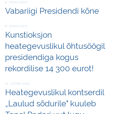
9. JUULI 2021
Vabariigi Presidendi kõne
6. JUULI 2021
Kunstioksjon
heategevuslikul õhtusöögil
presidendiga kogus
rekordilise 14 300 eurot!
21. JUUNI 2021
Heategevuslikul kontserdil
„Laulud sõdurile" kuuleb