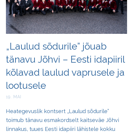
„Laulud sõdurile” jõuab
tänavu Jõhvi – Eesti idapiiril
kõlavad laulud vaprusele ja
lootusele
19. MAI
Heategevuslik kontsert „Laulud sõdurile”
toimub tänavu esmakordselt kaitseväe Jõhvi
linnakus, tuues Eesti idapiiri lähistele kokku