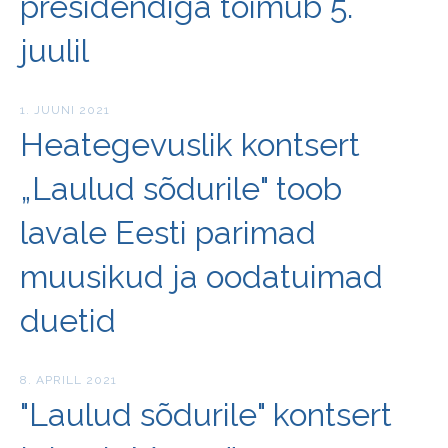
presidendiga toimub 5.
juulil
1. JUUNI 2021
Heategevuslik kontsert
„Laulud sõdurile" toob
lavale Eesti parimad
muusikud ja oodatuimad
duetid
8. APRILL 2021
"Laulud sõdurile" kontsert