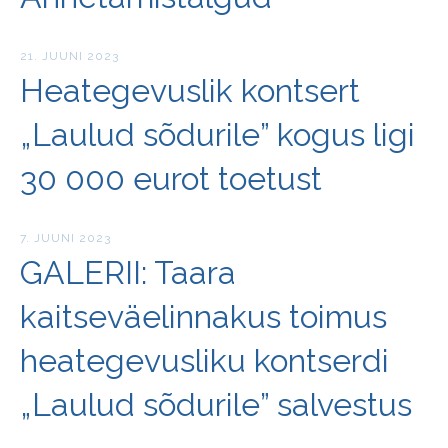
21. JUUNI 2023
Heategevuslik kontsert
„Laulud sõdurile” kogus ligi
30 000 eurot toetust
7. JUUNI 2023
GALERII: Taara
kaitseväelinnakus toimus
heategevusliku kontserdi
„Laulud sõdurile” salvestus