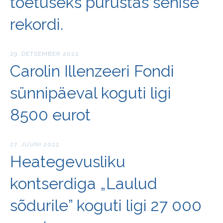
toetuseks purustas senise
rekordi.
29. DETSEMBER 2022
Carolin Illenzeeri Fondi
sünnipäeval koguti ligi
8500 eurot
27. JUUNI 2022
Heategevusliku
kontserdiga „Laulud
sõdurile” koguti ligi 27 000