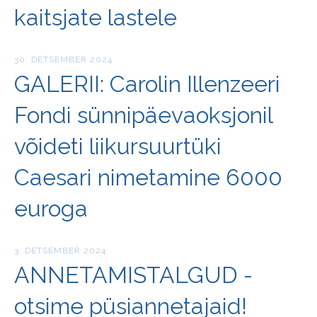
kaitsjate lastele
30. DETSEMBER 2024
GALERII: Carolin Illenzeeri
Fondi sünnipäevaoksjonil
võideti liikursuurtüki
Caesari nimetamine 6000
euroga
3. DETSEMBER 2024
ANNETAMISTALGUD -
otsime püsiannetajaid!