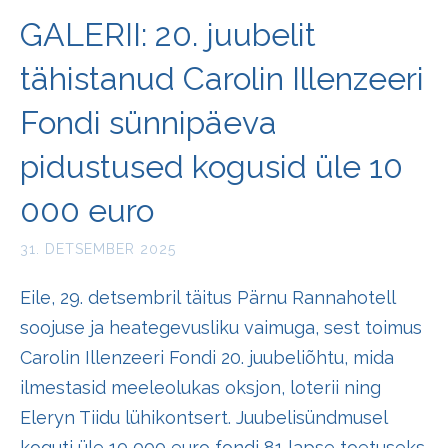
GALERII: 20. juubelit
tähistanud Carolin Illenzeeri
Fondi sünnipäeva
pidustused kogusid üle 10
000 euro
31. DETSEMBER 2025
Eile, 29. detsembril täitus Pärnu Rannahotell
soojuse ja heategevusliku vaimuga, sest toimus
Carolin Illenzeeri Fondi 20. juubeliõhtu, mida
ilmestasid meeleolukas oksjon, loterii ning
Eleryn Tiidu lühikontsert. Juubelisündmusel
koguti üle 10 000 euro fondi 81 lapse toetuseks.