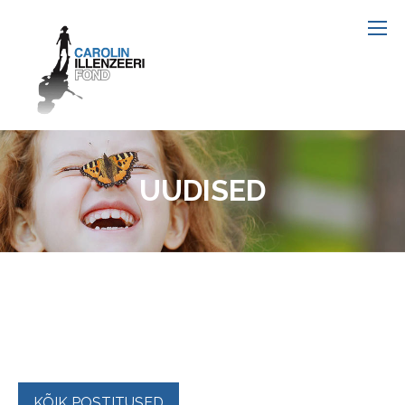
UUDISED
KÕIK POSTITUSED