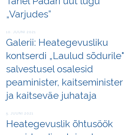
Tanel Padari uut lugu
„Varjudes”
10. JUUNI 2021
Galerii: Heategevusliku
kontserdi „Laulud sõdurile"
salvestusel osalesid
peaminister, kaitseminister
ja kaitseväe juhataja
5. JUUNI 2021
Heategevuslik õhtusöök