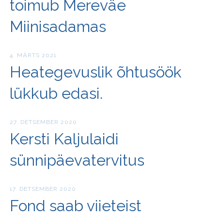
toimub Mereväe
Miinisadamas
4. MÄRTS 2021
Heategevuslik õhtusöök
lükkub edasi.
27. DETSEMBER 2020
Kersti Kaljulaidi
sünnipäevatervitus
17. DETSEMBER 2020
Fond saab viieteist