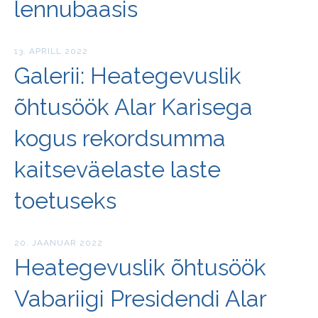
lennubaasis
13. APRILL 2022
Galerii: Heategevuslik
õhtusöök Alar Karisega
kogus rekordsumma
kaitseväelaste laste
toetuseks
20. JAANUAR 2022
Heategevuslik õhtusöök
Vabariigi Presidendi Alar