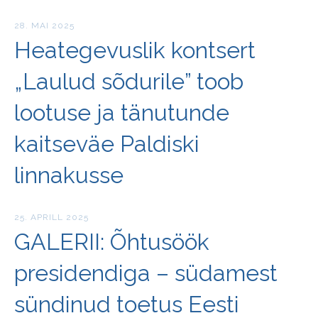
28. MAI 2025
Heategevuslik kontsert
„Laulud sõdurile” toob
lootuse ja tänutunde
kaitseväe Paldiski
linnakusse
25. APRILL 2025
GALERII: Õhtusöök
presidendiga – südamest
sündinud toetus Eesti