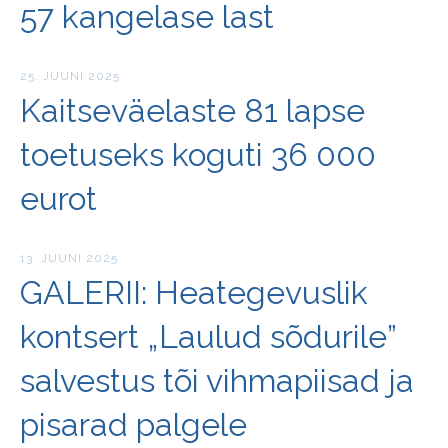
57 kangelase last
25. JUUNI 2025
Kaitseväelaste 81 lapse
toetuseks koguti 36 000
eurot
13. JUUNI 2025
GALERII: Heategevuslik
kontsert „Laulud sõdurile”
salvestus tõi vihmapiisad ja
pisarad palgele