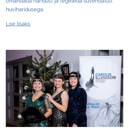
omandada haridust ja tegeleda süvendatult
huviharidusega.
Loe lisaks