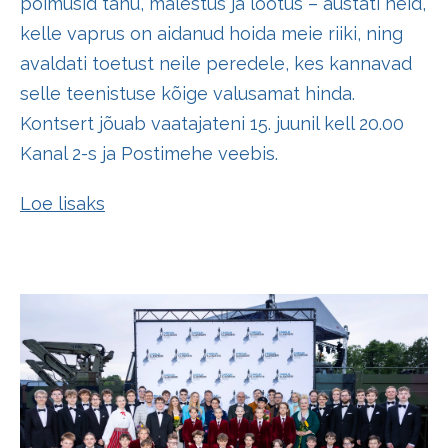
põimusid tänu, mälestus ja lootus – austati neid,
kelle vaprus on aidanud hoida meie riiki, ning
avaldati toetust neile peredele, kes kannavad
selle teenistuse kõige valusamat hinda.
Kontsert jõuab vaatajateni 15. juunil kell 20.00
Kanal 2-s ja Postimehe veebis.
Loe lisaks