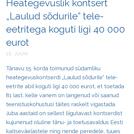
Heategevuslik kontsert
„Laulud sõdurile” tele-
eetritega koguti ligi 40 000
eurot
26. JUUNI
Tänavu 15. korda toimunud südamliku
heategevuskontserdi „Laulud sõdurile“ tele-
eetrite abil koguti ligi 40 000 eurot, et toetada
81 last, kelle vanem on langenud või saanud
teenistuskohustusi täites raskelt vigastada.
Juba aastaid on sellest liigutavast kontserdist
kujunenud oluline tänu- ja toetusavaldus Eesti
kaitseväelastele ning nende peredele, tuues