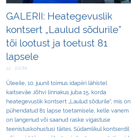
GALERII: Heategevuslik
kontsert „Laulud sõdurile”
tõi lootust ja toetust 81
lapsele
12. JUUNI
Üleeile, 10. juunil toimus idapiiri lähistel
kaitseväe Jõhvi linnakus juba 15. korda
heategevuslik kontsert „Laulud sõdurile“, mis on
pühendatud 81 lapse toetamisele, kelle vanem
on langenud või saanud raske vigastuse
teenistuskohustusi täites. Südamlikul kontserdil