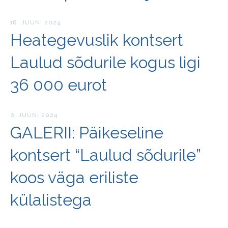
18. JUUNI 2024
Heategevuslik kontsert
Laulud sõdurile kogus ligi
36 000 eurot
6. JUUNI 2024
GALERII: Päikeseline
kontsert “Laulud sõdurile”
koos väga eriliste
külalistega