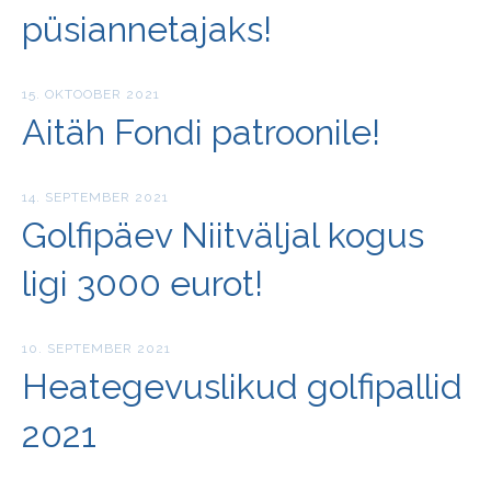
püsiannetajaks!
15. OKTOOBER 2021
Aitäh Fondi patroonile!
14. SEPTEMBER 2021
Golfipäev Niitväljal kogus
ligi 3000 eurot!
10. SEPTEMBER 2021
Heategevuslikud golfipallid
2021