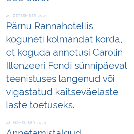
29. DETSEMBER 2023
Pärnu Rannahotellis
koguneti kolmandat korda,
et koguda annetusi Carolin
Illenzeeri Fondi sünnipäeval
teenistuses langenud või
vigastatud kaitseväelaste
laste toetuseks.
28. NOVEMBER 2023
Annetamistalgud