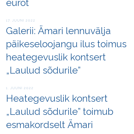
eurot
17. JUUNI 2022
Galerii: Ämari lennuvälja
päikeseloojangu ilus toimus
heategevuslik kontsert
„Laulud sõdurile”
1. JUUNI 2022
Heategevuslik kontsert
„Laulud sõdurile” toimub
esmakordselt Ämari