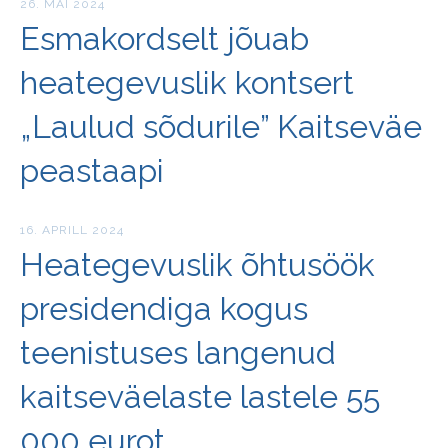
26. MAI 2024
Esmakordselt jõuab
heategevuslik kontsert
„Laulud sõdurile” Kaitseväe
peastaapi
16. APRILL 2024
Heategevuslik õhtusöök
presidendiga kogus
teenistuses langenud
kaitseväelaste lastele 55
000 eurot