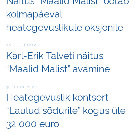
Näitus “Maalid Malist” ootab
kolmapäeval
heategevuslikule oksjonile
20. JUULI 2020
Karl-Erik Talveti näitus
“Maalid Malist” avamine
30. JUUNI 2020
Heategevuslik kontsert
“Laulud sõdurile” kogus üle
32 000 euro