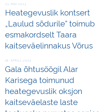
23. MAI 2023
Heategevuslik kontsert
„Laulud sõdurile” toimub
esmakordselt Taara
kaitseväelinnakus Võrus
18. APRILL 2023
Gala õhtusöögil Alar
Karisega toimunud
heategevuslik oksjon
kaitseväelaste laste