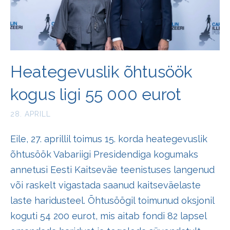
Heategevuslik õhtusöök
kogus ligi 55 000 eurot
28. APRILL
Eile, 27. aprillil toimus 15. korda heategevuslik
õhtusöök Vabariigi Presidendiga kogumaks
annetusi Eesti Kaitseväe teenistuses langenud
või raskelt vigastada saanud kaitseväelaste
laste haridusteel. Õhtusöögil toimunud oksjonil
koguti 54 200 eurot, mis aitab fondi 82 lapsel