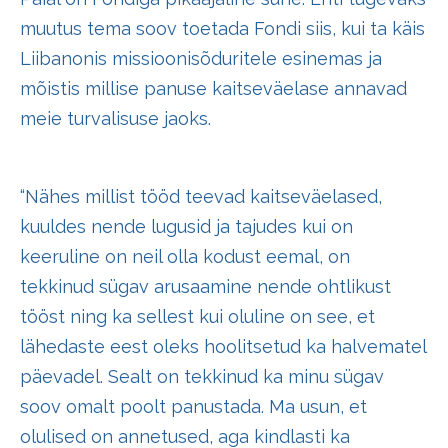
muutus tema soov toetada Fondi siis, kui ta käis
Liibanonis missioonisõduritele esinemas ja
mõistis millise panuse kaitseväelase annavad
meie turvalisuse jaoks.
“Nähes millist tööd teevad kaitseväelased,
kuuldes nende lugusid ja tajudes kui on
keeruline on neil olla kodust eemal, on
tekkinud sügav arusaamine nende ohtlikust
tööst ning ka sellest kui oluline on see, et
lähedaste eest oleks hoolitsetud ka halvematel
päevadel. Sealt on tekkinud ka minu sügav
soov omalt poolt panustada. Ma usun, et
olulised on annetused, aga kindlasti ka