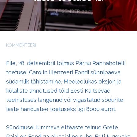
29. DETSEMBER 2023
KOMMENTEERI
Eile, 28. detsembril toimus Pärnu Rannahotelli
toetusel Carolin Illenzeeri Fondi sünnipäeva
südamlik tähistamine. Meeleolukas oksjon ja
külaliste annetused tõid Eesti Kaitseväe
teenistuses langenud või vigastatud sõdurite
laste haridustee toetuseks ligi 8000 eurot.
Sündmusel lummava etteaste teinud Grete
Paial on Fondiga pikaajaline suhe. Eriti tugevaks