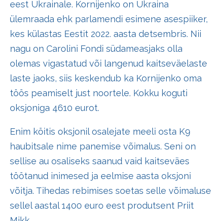
eest Ukrainale. Kornijenko on Ukraina
ülemraada ehk parlamendi esimene asespiiker,
kes külastas Eestit 2022. aasta detsembris. Nii
nagu on Carolini Fondi südameasjaks olla
olemas vigastatud või langenud kaitseväelaste
laste jaoks, siis keskendub ka Kornijenko oma
töös peamiselt just noortele. Kokku koguti
oksjoniga 4610 eurot.
Enim köitis oksjonil osalejate meeli osta K9
haubitsale nime panemise võimalus. Seni on
sellise au osaliseks saanud vaid kaitseväes
töötanud inimesed ja eelmise aasta oksjoni
võitja. Tihedas rebimises soetas selle võimaluse
sellel aastal 1400 euro eest produtsent Priit
Mikk.