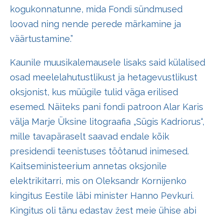
kogukonnatunne, mida Fondi sündmused
loovad ning nende perede märkamine ja
väärtustamine.”
Kaunile muusikalemausele lisaks said külalised
osad meelelahutustlikust ja hetagevustlikust
oksjonist, kus müügile tulid väga erilised
esemed. Näiteks pani fondi patroon Alar Karis
välja Marje Üksine litograafia „Sügis Kadriorus“,
mille tavapäraselt saavad endale kõik
presidendi teenistuses töötanud inimesed.
Kaitseministeerium annetas oksjonile
elektrikitarri, mis on Oleksandr Kornijenko
kingitus Eestile läbi minister Hanno Pevkuri.
Kingitus oli tänu edastav žest meie ühise abi