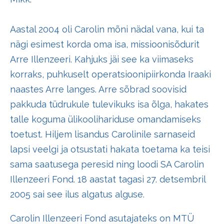
Aastal 2004 oli Carolin mõni nädal vana, kui ta
nägi esimest korda oma isa, missioonisõdurit
Arre Illenzeeri. Kahjuks jäi see ka viimaseks
korraks, puhkuselt operatsioonipiirkonda Iraaki
naastes Arre langes. Arre sõbrad soovisid
pakkuda tüdrukule tulevikuks isa õlga, hakates
talle koguma ülikoolihariduse omandamiseks
toetust. Hiljem lisandus Carolinile sarnaseid
lapsi veelgi ja otsustati hakata toetama ka teisi
sama saatusega peresid ning loodi SA Carolin
Illenzeeri Fond. 18 aastat tagasi 27. detsembril
2005 sai see ilus algatus alguse.
Carolin Illenzeeri Fond asutajateks on MTÜ