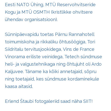
Eesti NATO Ühing, MTÜ Reservohvitseride
Kogu ja MTÜ OSMTH (kristlikke ohvitsere
ühendav organisatsioon).
Sünnipäevapidu toetas Pärnu Rannahotell
toimumiskoha ja rikkaliku õhtusöögiga, Tori
Siidritalu tervitusjookidega, Vins de France
Vinorama eriliste veinidega, Tetech sündmuse
heli- ja valgustehnikaga ning õhtujuht oli Ardo
Kaljuvee. Täname ka kõiki annetajaid, sõpru
ning toetajaid, kes sündmuse kordaminekule
kaasa aitasid.
Erlend Štaubi fotogaleriid saad näha
SIIT!