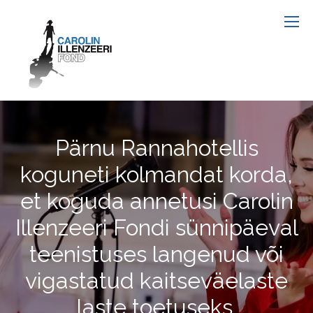
Pärnu Rannahotellis
koguneti kolmandat korda,
et koguda annetusi Carolin
Illenzeeri Fondi sünnipäeval
teenistuses langenud või
vigastatud kaitseväelaste
laste toetuseks.